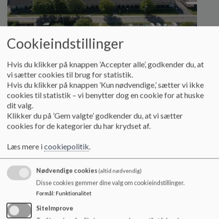
Cookieindstillinger
Mørke skole
Hvis du klikker på knappen ’Accepter alle’, godkender du, at
vi sætter cookies til brug for statistik.
Vi er pt. i gang med at opdatere hjemmeside,
Hvis du klikker på knappen ’Kun nødvendige,’ sætter vi ikke
dokumenter og andet indhold. Derfor kan I evt.
cookies til statistik – vi benytter dog en cookie for at huske
forvente tomme menuer eller tekster, der ikke ser ud
dit valg.
som det plejer.
Klikker du på ’Gem valgte’ godkender du, at vi sætter
cookies for de kategorier du har krydset af.
Læs mere
Læs mere i
cookiepolitik
.
Nødvendige cookies
(altid nødvendig)
Disse cookies gemmer dine valg om cookieindstillinger.
Formål
:
Funktionalitet
SiteImprove