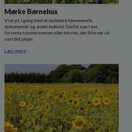
o
l
Mørke Børnehus
d
Vi er pt. i gang med at opdatere hjemmeside,
e
dokumenter og andet indhold. Derfor kan I evt.
t
forvente tomme menuer eller tekster, der ikke ser ud
som det plejer.
Læs mere