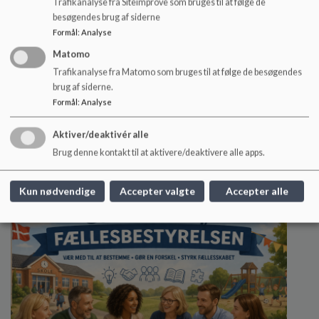
Trafikanalyse fra Siteimprove som bruges til at følge de
besøgendes brug af siderne
Formål
:
Analyse
Matomo
Trafikanalyse fra Matomo som bruges til at følge de besøgendes
brug af siderne.
Formål
:
Analyse
Rettighedsskole
Aktiver/deaktivér alle
Hvad er en rettighedsskole?
Brug denne kontakt til at aktivere/deaktivere alle apps.
Læs mere
Kun nødvendige
Accepter valgte
Accepter alle